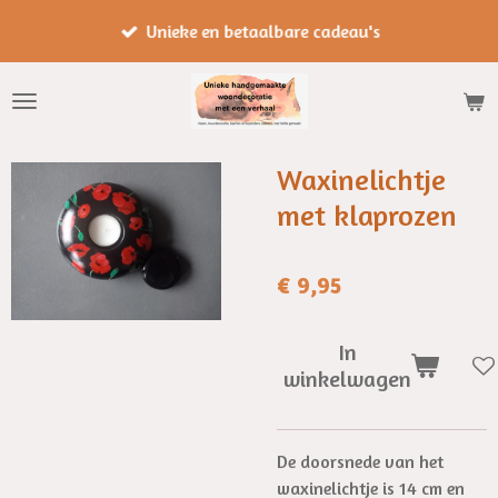
Ga
Unieke en betaalbare cadeau's
direct
naar
de
hoofdinhoud
Waxinelichtje
met klaprozen
€ 9,95
In
winkelwagen
De doorsnede van het
waxinelichtje is 14 cm en