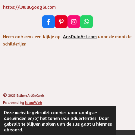
https://www.google.com
F
P
I
W
a
i
n
h
c
n
s
a
Neem ook eens een kijkje op
AnsDuinArt.com
voor de mooiste
e
t
t
t
schilderijen
b
e
a
s
o
r
g
A
o
e
r
p
k
s
a
p
t
m
©
2023 EsthersArtOnCards
Powered by
JouwWeb
Deze website gebruikt cookies voor analyse-
doeleinden en/of het tonen van advertenties. Door
gebruik te blijven maken van de site gaat u hiermee
akkoord.