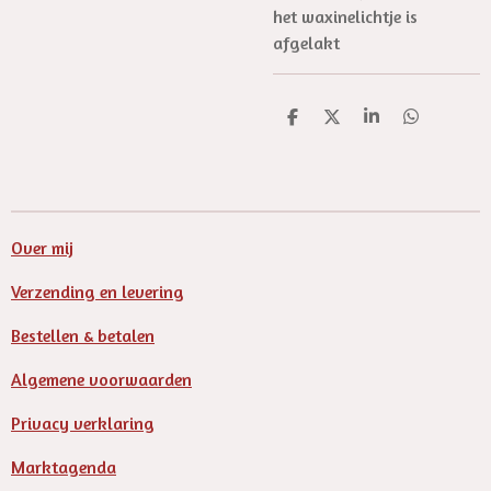
het waxinelichtje is
afgelakt
D
D
S
D
e
e
h
e
l
e
a
l
e
l
r
e
n
e
n
Over mij
Verzending en levering
Bestellen & betalen
Algemene voorwaarden
Privacy verklaring
Marktagenda