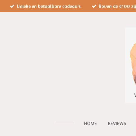
Unieke en betaalbare cadeau's
Boven de €100 zi
Ga
direct
naar
de
hoofdinhoud
HOME
REVIEWS