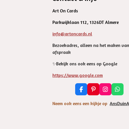
Art On Cards
Parkwijklaan 112, 1326DT Almere
info@artoncards.nl
Bezoekadres, alleen na het maken va
afspraak
✨️Bekijk ons ook eens op Google
https://www.google.com
F
P
I
W
a
i
n
h
c
n
s
a
Neem ook eens een kijkje op
AnsDuinA
e
t
t
t
b
e
a
s
o
r
g
A
o
e
r
p