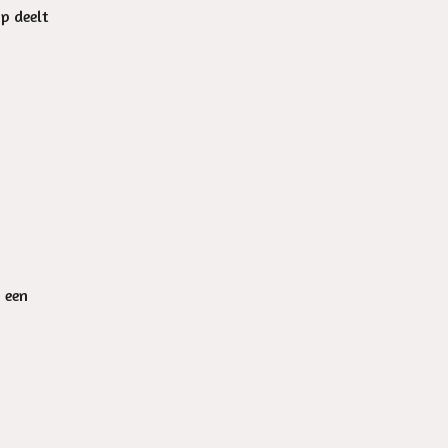
op deelt
n een