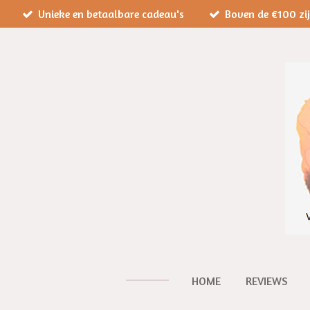
Unieke en betaalbare cadeau's
Boven de €100 zi
Ga
direct
naar
de
hoofdinhoud
HOME
REVIEWS