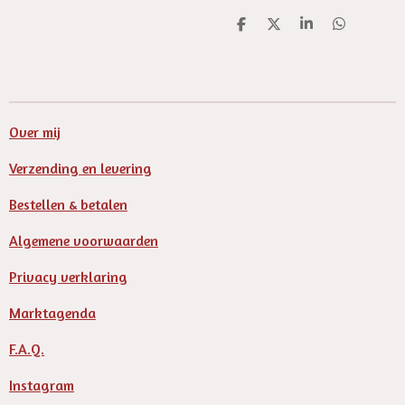
D
D
S
D
e
e
h
e
l
e
a
l
e
l
r
e
n
e
n
Over mij
Verzending en levering
Bestellen & betalen
Algemene voorwaarden
Privacy verklaring
Marktagenda
F.A.Q.
Instagram