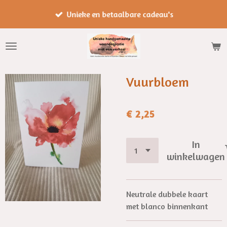
Ga
Unieke en betaalbare cadeau's
direct
naar
de
hoofdinhoud
Vuurbloem
€ 2,25
In
winkelwagen
Neutrale dubbele kaart
met blanco binnenkant