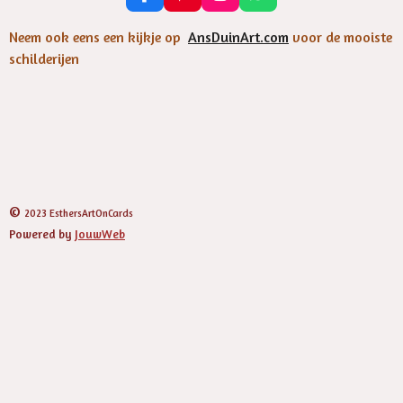
a
i
n
h
c
n
s
a
Neem ook eens een kijkje op
AnsDuinArt.com
voor de mooiste
e
t
t
t
schilderijen
b
e
a
s
o
r
g
A
o
e
r
p
k
s
a
p
t
m
©
2023 EsthersArtOnCards
Powered by
JouwWeb