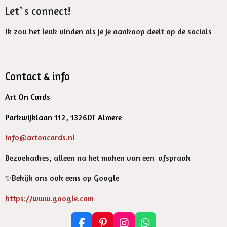
Let`s connect!
Ik zou het leuk vinden als je je aankoop deelt op de socials
Contact & info
Art On Cards
Parkwijklaan 112, 1326DT Almere
info@artoncards.nl
Bezoekadres, alleen na het maken van een afspraak
✨️Bekijk ons ook eens op Google
https://www.google.com
F
P
I
W