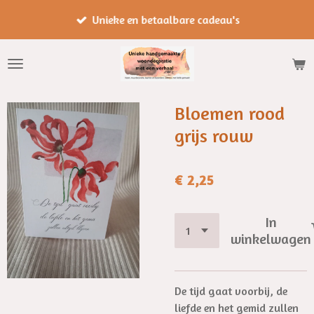
Ga
Unieke en betaalbare cadeau's
direct
naar
de
hoofdinhoud
Bloemen rood
grijs rouw
€ 2,25
In
winkelwagen
De tijd gaat voorbij, de
liefde en het gemid zullen