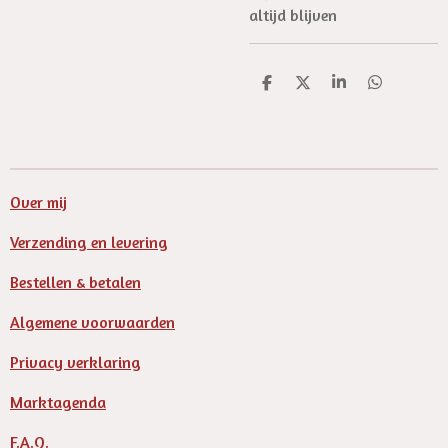
altijd blijven
D
D
S
D
e
e
h
e
l
e
a
l
e
l
r
e
n
e
n
Over mij
Verzending en levering
Bestellen & betalen
Algemene voorwaarden
Privacy verklaring
Marktagenda
F.A.Q.