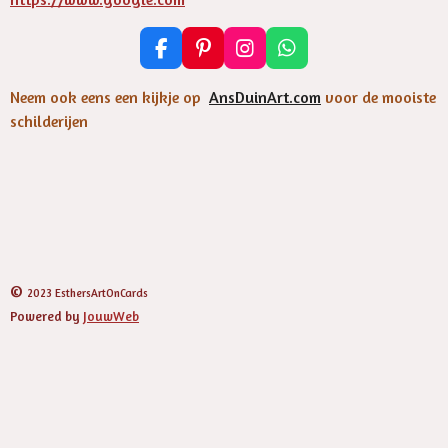
F
P
I
W
a
i
n
h
c
n
s
a
Neem ook eens een kijkje op
AnsDuinArt.com
voor de mooiste
e
t
t
t
schilderijen
b
e
a
s
o
r
g
A
o
e
r
p
k
s
a
p
t
m
©
2023 EsthersArtOnCards
Powered by
JouwWeb