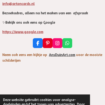
info@artoncards.nl
Bezoekadres, alleen na het maken van een afspraak
✨️Bekijk ons ook eens op Google
https://www.google.com
F
P
I
W
a
i
n
h
c
n
s
a
Neem ook eens een kijkje op
AnsDuinArt.com
voor de mooiste
e
t
t
t
schilderijen
b
e
a
s
o
r
g
A
o
e
r
p
k
s
a
p
t
m
Deze website gebruikt cookies voor analyse-
©
2023 EsthersArtOnCards
doeleinden en/of het tonen van advertenties. Door