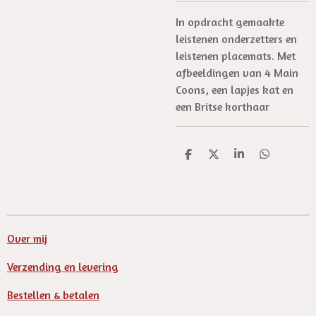
In opdracht gemaakte
leistenen onderzetters en
leistenen placemats. Met
afbeeldingen van 4 Main
Coons, een lapjes kat en
een Britse korthaar
D
D
S
D
e
e
h
e
l
e
a
l
e
l
r
e
n
e
n
Over mij
Verzending en levering
Bestellen & betalen