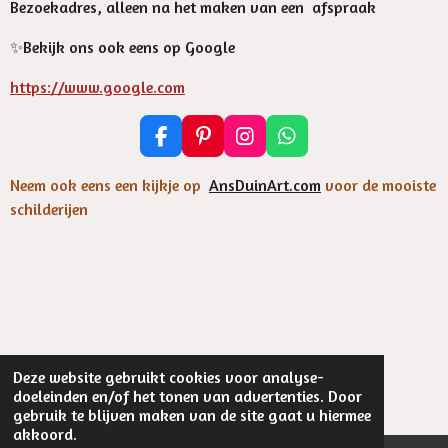
Bezoekadres, alleen na het maken van een afspraak
✨️Bekijk ons ook eens op Google
https://www.google.com
F
P
I
W
a
i
n
h
c
n
s
a
Neem ook eens een kijkje op
AnsDuinArt.com
voor de mooiste
e
t
t
t
schilderijen
b
e
a
s
o
r
g
A
o
e
r
p
k
s
a
p
t
m
Deze website gebruikt cookies voor analyse-
©
2023 EsthersArtOnCards
doeleinden en/of het tonen van advertenties. Door
Powered by
JouwWeb
gebruik te blijven maken van de site gaat u hiermee
akkoord.