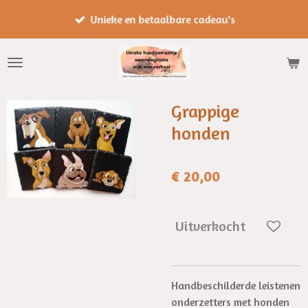
Ga
Unieke en betaalbare cadeau's
direct
naar
de
hoofdinhoud
Grappige
honden
€ 20,00
Uitverkocht
Handbeschilderde leistenen
onderzetters met honden