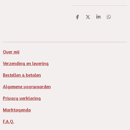
D
D
S
D
e
e
h
e
l
e
a
l
e
l
r
e
n
e
n
Over mij
Verzending en levering
Bestellen & betalen
Algemene voorwaarden
Privacy verklaring
Marktagenda
F.A.Q.