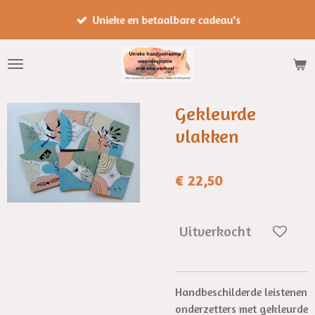
Ga
Unieke en betaalbare cadeau's
direct
naar
de
hoofdinhoud
Gekleurde
vlakken
€ 22,50
Uitverkocht
Handbeschilderde leistenen
onderzetters met gekleurde