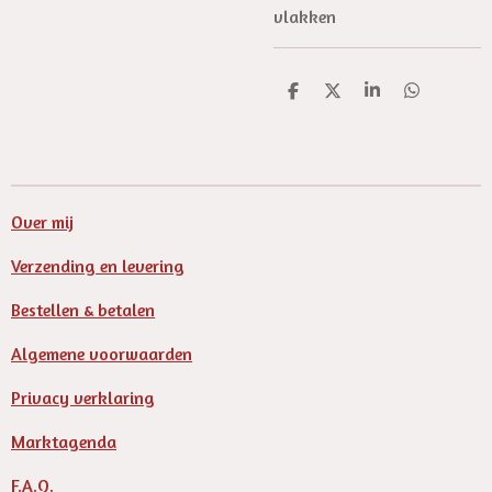
vlakken
D
D
S
D
e
e
h
e
l
e
a
l
e
l
r
e
n
e
n
Over mij
Verzending en levering
Bestellen & betalen
Algemene voorwaarden
Privacy verklaring
Marktagenda
F.A.Q.