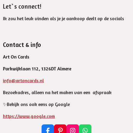
Let`s connect!
Ik zou het leuk vinden als je je aankoop deelt op de socials
Contact & info
Art On Cards
Parkwijklaan 112, 1326DT Almere
info@artoncards.nl
Bezoekadres, alleen na het maken van een afspraak
✨️Bekijk ons ook eens op Google
https://www.google.com
F
P
I
W