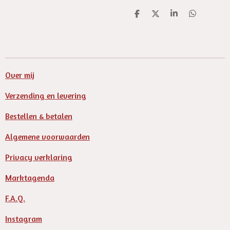
D
D
S
D
e
e
h
e
l
e
a
l
e
l
r
e
n
e
n
Over mij
Verzending en levering
Bestellen & betalen
Algemene voorwaarden
Privacy verklaring
Marktagenda
F.A.Q.
Instagram