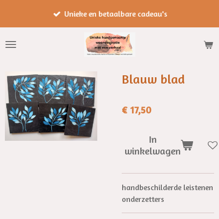
Ga
Unieke en betaalbare cadeau's
direct
naar
de
hoofdinhoud
Blauw blad
€ 17,50
In
winkelwagen
handbeschilderde leistenen
onderzetters