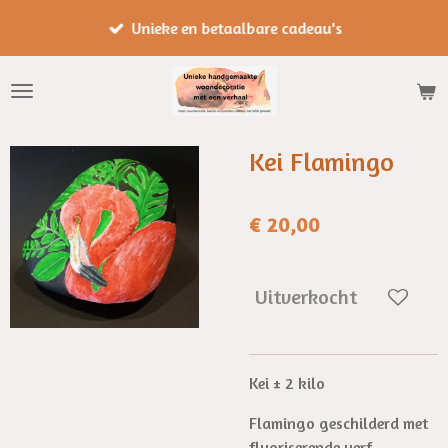
Ga
Unieke en betaalbare cadeau's
direct
naar
de
hoofdinhoud
Kei Flamingo
€ 20,00
Uitverkocht
Kei ± 2 kilo
Flamingo geschilderd met
fluoriserende verf