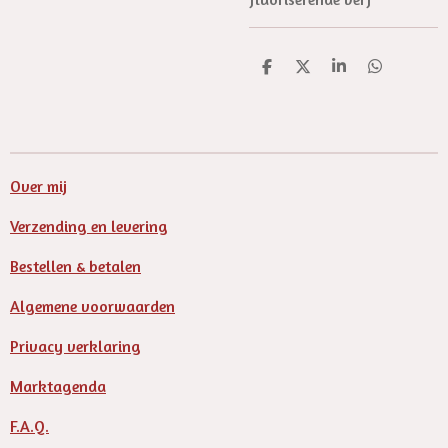
D
D
S
D
e
e
h
e
l
e
a
l
e
l
r
e
n
e
n
Over mij
Verzending en levering
Bestellen & betalen
Algemene voorwaarden
Privacy verklaring
Marktagenda
F.A.Q.