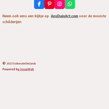
F
P
I
W
a
i
n
h
c
n
s
a
Neem ook eens een kijkje op
AnsDuinArt.com
voor de mooiste
e
t
t
t
schilderijen
b
e
a
s
o
r
g
A
o
e
r
p
k
s
a
p
t
m
©
2023 EsthersArtOnCards
Powered by
JouwWeb