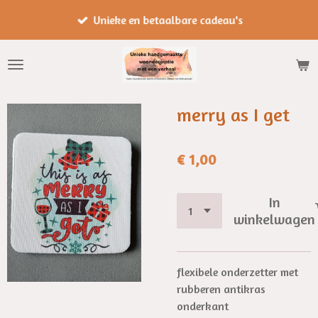
Ga
Unieke en betaalbare cadeau's
direct
naar
de
hoofdinhoud
merry as I get
€ 1,00
In
winkelwagen
flexibele onderzetter met
rubberen antikras
onderkant