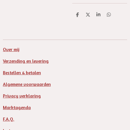
D
D
S
D
e
e
h
e
l
e
a
l
e
l
r
e
n
e
n
Over mij
Verzending en levering
Bestellen & betalen
Algemene voorwaarden
Privacy verklaring
Marktagenda
F.A.Q.