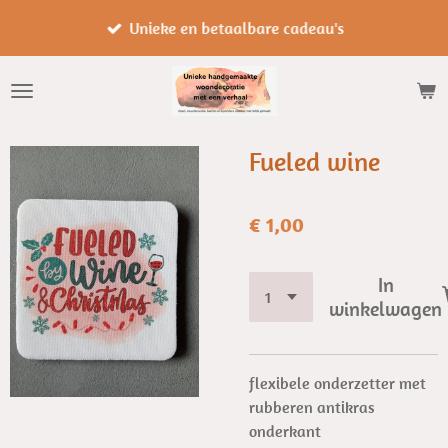
Ga
Unieke en betaalbare cadeau's
direct
naar
de
hoofdinhoud
Fueled wine
€ 1,00
In
winkelwagen
flexibele onderzetter met
rubberen antikras
onderkant