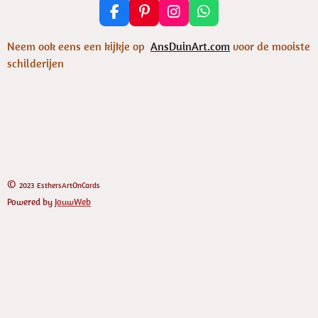
F
P
I
W
a
i
n
h
c
n
s
a
Neem ook eens een kijkje op
AnsDuinArt.com
voor de mooiste
e
t
t
t
schilderijen
b
e
a
s
o
r
g
A
o
e
r
p
k
s
a
p
t
m
©
2023 EsthersArtOnCards
Powered by
JouwWeb