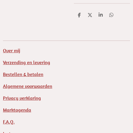
D
D
S
D
e
e
h
e
l
e
a
l
e
l
r
e
n
e
n
Over mij
Verzending en levering
Bestellen & betalen
Algemene voorwaarden
Privacy verklaring
Marktagenda
F.A.Q.