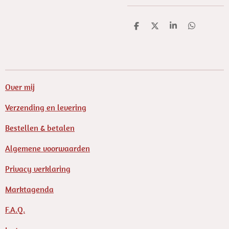
D
D
S
D
e
e
h
e
l
e
a
l
e
l
r
e
n
e
n
Over mij
Verzending en levering
Bestellen & betalen
Algemene voorwaarden
Privacy verklaring
Marktagenda
F.A.Q.