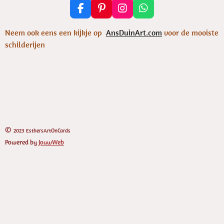
F
P
I
W
a
i
n
h
c
n
s
a
Neem ook eens een kijkje op
AnsDuinArt.com
voor de mooiste
e
t
t
t
schilderijen
b
e
a
s
o
r
g
A
o
e
r
p
k
s
a
p
t
m
©
2023 EsthersArtOnCards
Powered by
JouwWeb