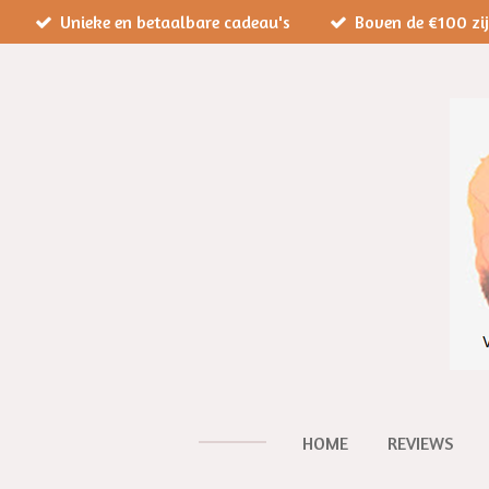
Unieke en betaalbare cadeau's
Boven de €100 zi
Ga
direct
naar
de
hoofdinhoud
HOME
REVIEWS