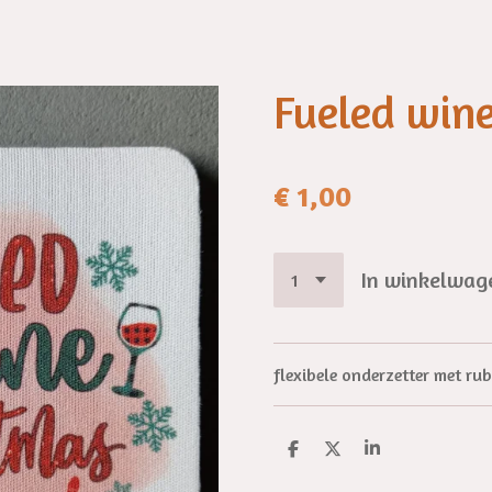
Fueled win
€ 1,00
In winkelwag
flexibele onderzetter met r
D
D
S
e
e
h
l
e
a