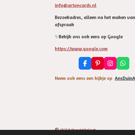
info@artoncards.nl
Bezoekadres, alleen na het maken va
afspraak
✨️Bekijk ons ook eens op Google
https://www.google.com
F
P
I
W
a
i
n
h
c
n
s
a
Neem ook eens een kijkje op
AnsDuinA
e
t
t
t
b
e
a
s
o
r
g
A
o
e
r
p
k
s
a
p
t
m
©
2023 EsthersArtOnCards