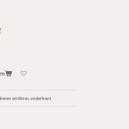
e
en
ubberen antikras onderkant