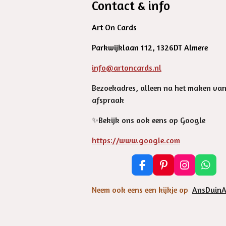
Contact & info
Art On Cards
Parkwijklaan 112, 1326DT Almere
info@artoncards.nl
Bezoekadres, alleen na het maken va
afspraak
✨️Bekijk ons ook eens op Google
https://www.google.com
F
P
I
W
a
i
n
h
c
n
s
a
Neem ook eens een kijkje op
AnsDuinA
e
t
t
t
b
e
a
s
o
r
g
A