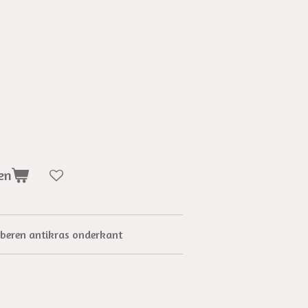
en
ubberen antikras onderkant