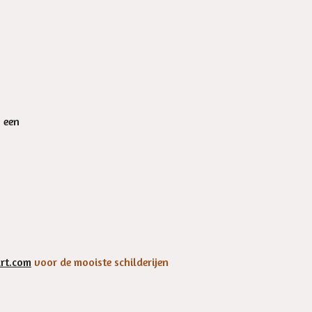
n een
rt.com
voor de mooiste schilderijen