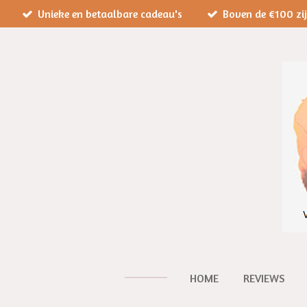
Unieke en betaalbare cadeau's
Boven de €100 zi
Ga
direct
naar
de
hoofdinhoud
HOME
REVIEWS