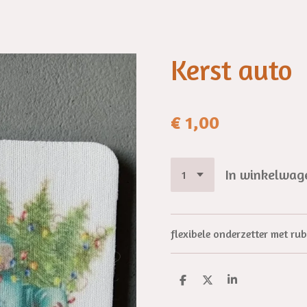
Kerst auto
€ 1,00
In winkelwag
flexibele onderzetter met r
D
D
S
e
e
h
l
e
a