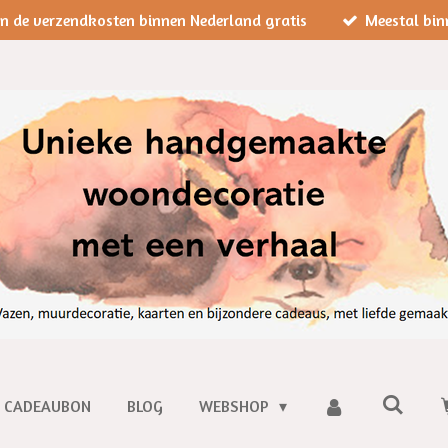
jn de verzendkosten binnen Nederland gratis
Meestal bin
CADEAUBON
BLOG
WEBSHOP