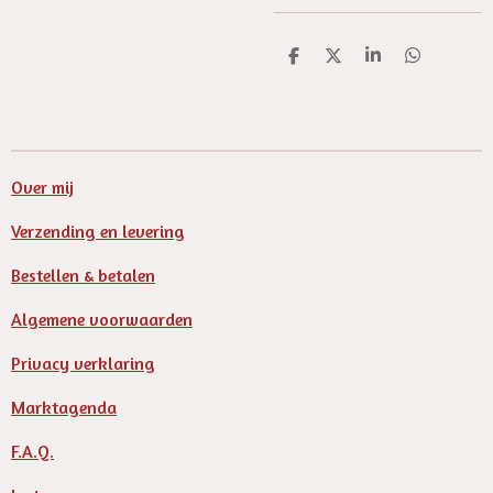
D
D
S
D
e
e
h
e
l
e
a
l
e
l
r
e
n
e
n
Over mij
Verzending en levering
Bestellen & betalen
Algemene voorwaarden
Privacy verklaring
Marktagenda
F.A.Q.