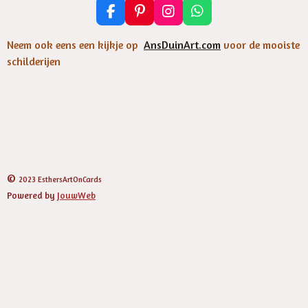
F
P
I
W
a
i
n
h
c
n
s
a
Neem ook eens een kijkje op
AnsDuinArt.com
voor de mooiste
e
t
t
t
schilderijen
b
e
a
s
o
r
g
A
o
e
r
p
k
s
a
p
t
m
©
2023 EsthersArtOnCards
Powered by
JouwWeb