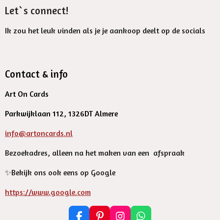
Let`s connect!
Ik zou het leuk vinden als je je aankoop deelt op de socials
Contact & info
Art On Cards
Parkwijklaan 112, 1326DT Almere
info@artoncards.nl
Bezoekadres, alleen na het maken van een afspraak
✨️Bekijk ons ook eens op Google
https://www.google.com
F
P
I
W