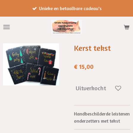
Ga
Unieke en betaalbare cadeau's
direct
naar
de
hoofdinhoud
Kerst tekst
€ 15,00
Uitverkocht
Handbeschilderde leistenen
onderzetters met tekst