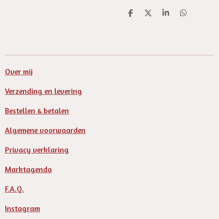
D
D
S
D
e
e
h
e
l
e
a
l
e
l
r
e
n
e
n
Over mij
Verzending en levering
Bestellen & betalen
Algemene voorwaarden
Privacy verklaring
Marktagenda
F.A.Q.
Instagram