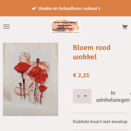
Ga
Unieke en betaalbare cadeau's
direct
naar
de
hoofdinhoud
Bloem rood
wokkel
€ 2,25
In
winkelwagen
Dubbele kaart met envelop