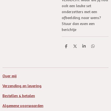
ook een leuke set
onderzetters met een
afbeelding naar wens?
Stuur dan even een
berichtje
D
D
S
D
e
e
h
e
l
e
a
l
e
l
r
e
n
e
n
Over mij
Verzending en levering
Bestellen & betalen
Algemene voorwaarden