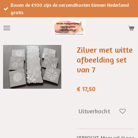
Boven de €100 zijn de verzendkosten binnen Nederland
Ga
gratis
direct
naar
de
hoofdinhoud
Zilver met witte
afbeelding set
van 7
€ 17,50
Uitverkocht
VERKOCHT. Maar wil jij nou