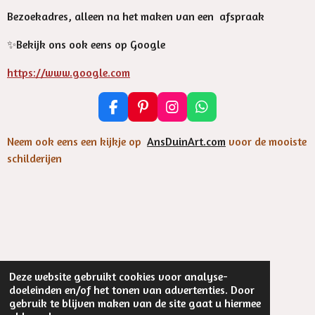
Bezoekadres, alleen na het maken van een afspraak
✨️Bekijk ons ook eens op Google
https://www.google.com
F
P
I
W
a
i
n
h
c
n
s
a
Neem ook eens een kijkje op
AnsDuinArt.com
voor de mooiste
e
t
t
t
schilderijen
b
e
a
s
o
r
g
A
o
e
r
p
k
s
a
p
t
m
Deze website gebruikt cookies voor analyse-
©
2023 EsthersArtOnCards
doeleinden en/of het tonen van advertenties. Door
Powered by
JouwWeb
gebruik te blijven maken van de site gaat u hiermee