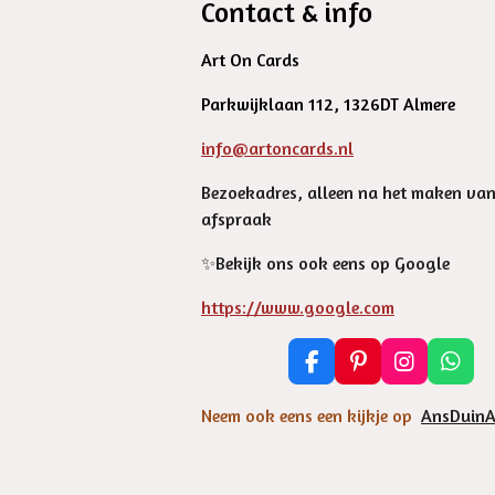
Contact & info
Art On Cards
Parkwijklaan 112, 1326DT Almere
info@artoncards.nl
Bezoekadres, alleen na het maken va
afspraak
✨️Bekijk ons ook eens op Google
https://www.google.com
F
P
I
W
a
i
n
h
c
n
s
a
Neem ook eens een kijkje op
AnsDuinA
e
t
t
t
b
e
a
s
o
r
g
A