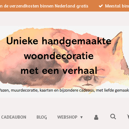
jn de verzendkosten binnen Nederland gratis
Meestal bin
CADEAUBON
BLOG
WEBSHOP