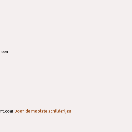
n een
rt.com
voor de mooiste schilderijen