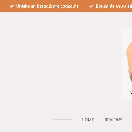
Unieke en betaalbare cadeau's
Boven de €100 zi
Ga
direct
naar
de
hoofdinhoud
HOME
REVIEWS