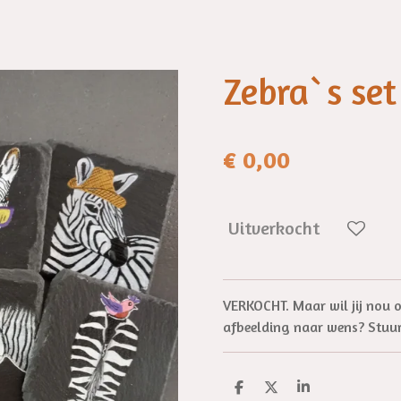
Zebra`s set
€ 0,00
Uitverkocht
VERKOCHT. Maar wil jij nou o
afbeelding naar wens? Stuur
D
D
S