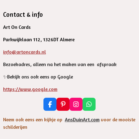
Contact & info
Art On Cards
Parkwijklaan 112, 1326DT Almere
info@artoncards.nl
Bezoekadres, alleen na het maken van een afspraak
✨️Bekijk ons ook eens op Google
https://www.google.com
F
P
I
W
a
i
n
h
c
n
s
a
Neem ook eens een kijkje op
AnsDuinArt.com
voor de mooiste
e
t
t
t
schilderijen
b
e
a
s
o
r
g
A