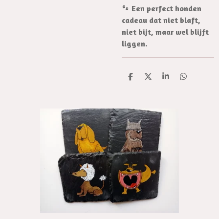
🐾
Een perfect honden
cadeau dat niet blaft,
niet bijt, maar wel blijft
liggen.
D
D
S
D
e
e
h
e
l
e
a
l
e
l
r
e
n
e
n