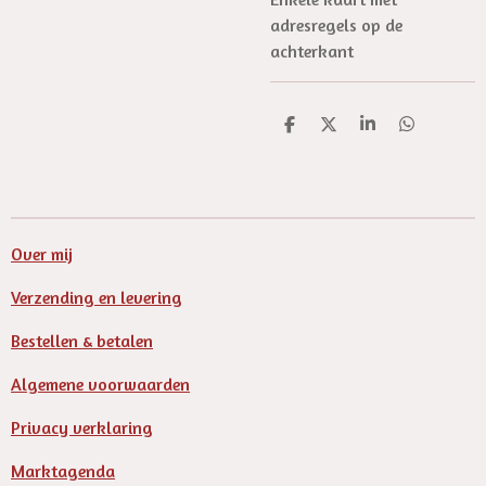
adresregels op de
achterkant
D
D
S
D
e
e
h
e
l
e
a
l
e
l
r
e
n
e
n
Over mij
Verzending en levering
Bestellen & betalen
Algemene voorwaarden
Privacy verklaring
Marktagenda