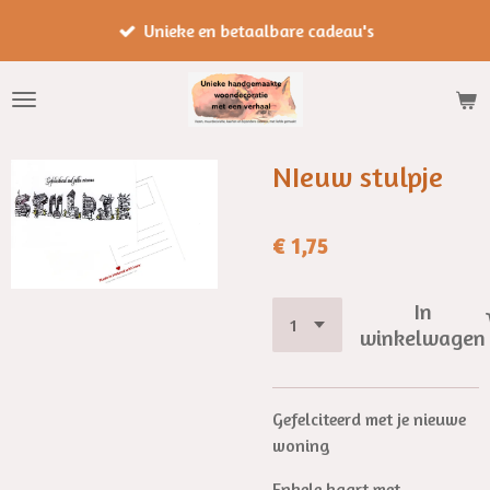
Ga
Unieke en betaalbare cadeau's
direct
naar
de
hoofdinhoud
NIeuw stulpje
€ 1,75
In
winkelwagen
Gefelciteerd met je nieuwe
woning
Enkele kaart met