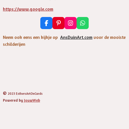
https://www.google.com
F
P
I
W
a
i
n
h
c
n
s
a
Neem ook eens een kijkje op
AnsDuinArt.com
voor de mooiste
e
t
t
t
schilderijen
b
e
a
s
o
r
g
A
o
e
r
p
k
s
a
p
t
m
©
2023 EsthersArtOnCards
Powered by
JouwWeb