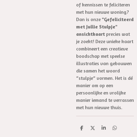
of kennissen te feliciteren
met hun nieuwe woning?
Dan is onze
"Gefeliciteerd
met Jullie Stulpje"
ansichtkaart
precies wat
je zoekt! Deze unieke kaart
combineert een creatieve
boodschap met speelse
illustraties van gebouwen
die samen het woord
“stulpje” vormen. Het is dé
manier om op een
persoonlijke en vrolijke
manier iemand te verrassen
met hun nieuwe thuis.
D
D
S
D
e
e
h
e