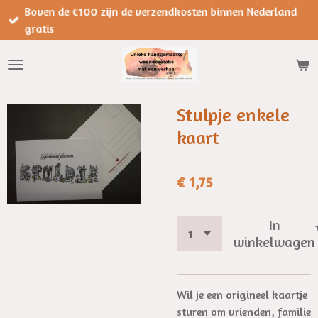
Boven de €100 zijn de verzendkosten binnen Nederland
Ga
gratis
direct
naar
de
hoofdinhoud
Stulpje enkele
kaart
€ 1,75
In
winkelwagen
Wil je een origineel kaartje
sturen om vrienden, familie