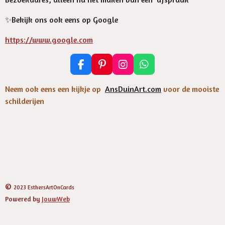
✨️Bekijk ons ook eens op Google
https://www.google.com
F
P
I
W
a
i
n
h
c
n
s
a
Neem ook eens een kijkje op
AnsDuinArt.com
voor de mooiste
e
t
t
t
schilderijen
b
e
a
s
o
r
g
A
o
e
r
p
k
s
a
p
t
m
©
2023 EsthersArtOnCards
Powered by
JouwWeb