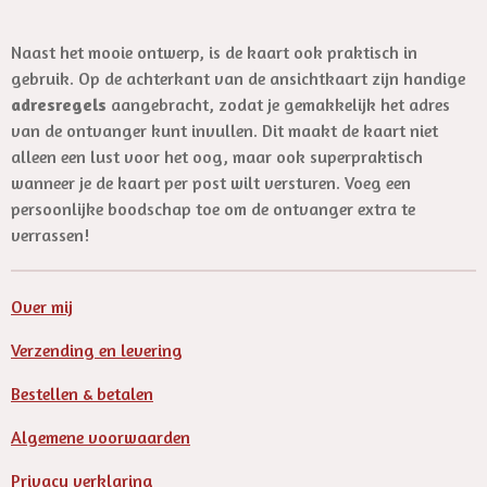
l
e
a
l
e
l
r
e
n
e
n
Naast het mooie ontwerp, is de kaart ook praktisch in
gebruik. Op de achterkant van de ansichtkaart zijn handige
adresregels
aangebracht, zodat je gemakkelijk het adres
van de ontvanger kunt invullen. Dit maakt de kaart niet
alleen een lust voor het oog, maar ook superpraktisch
wanneer je de kaart per post wilt versturen. Voeg een
persoonlijke boodschap toe om de ontvanger extra te
verrassen!
Over mij
Verzending en levering
Bestellen & betalen
Algemene voorwaarden
Privacy verklaring