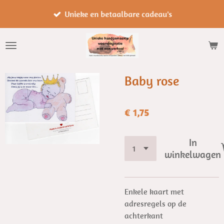
Ga
Unieke en betaalbare cadeau's
direct
naar
de
hoofdinhoud
Baby rose
€ 1,75
In
winkelwagen
Enkele kaart met
adresregels op de
achterkant