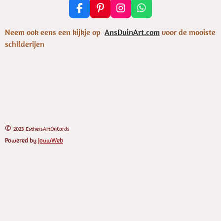
F
P
I
W
a
i
n
h
c
n
s
a
Neem ook eens een kijkje op
AnsDuinArt.com
voor de mooiste
e
t
t
t
schilderijen
b
e
a
s
o
r
g
A
o
e
r
p
k
s
a
p
t
m
©
2023 EsthersArtOnCards
Powered by
JouwWeb