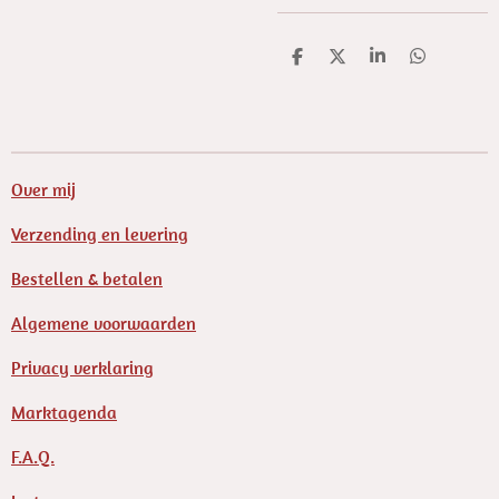
D
D
S
D
e
e
h
e
l
e
a
l
e
l
r
e
n
e
n
Over mij
Verzending en levering
Bestellen & betalen
Algemene voorwaarden
Privacy verklaring
Marktagenda
F.A.Q.