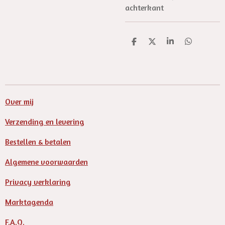
achterkant
D
D
S
D
e
e
h
e
l
e
a
l
e
l
r
e
n
e
n
Over mij
Verzending en levering
Bestellen & betalen
Algemene voorwaarden
Privacy verklaring
Marktagenda
F.A.Q.