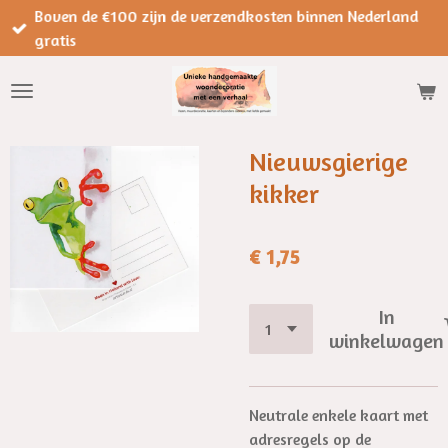
Boven de €100 zijn de verzendkosten binnen Nederland
Ga
gratis
direct
naar
de
hoofdinhoud
Nieuwsgierige
kikker
€ 1,75
In
winkelwagen
Neutrale enkele kaart met
adresregels op de