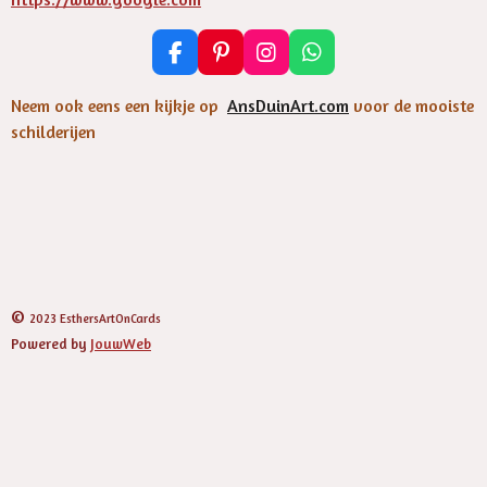
F
P
I
W
a
i
n
h
c
n
s
a
Neem ook eens een kijkje op
AnsDuinArt.com
voor de mooiste
e
t
t
t
schilderijen
b
e
a
s
o
r
g
A
o
e
r
p
k
s
a
p
t
m
©
2023 EsthersArtOnCards
Powered by
JouwWeb