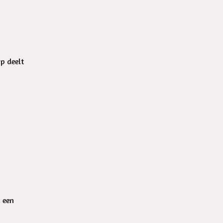
op deelt
n een