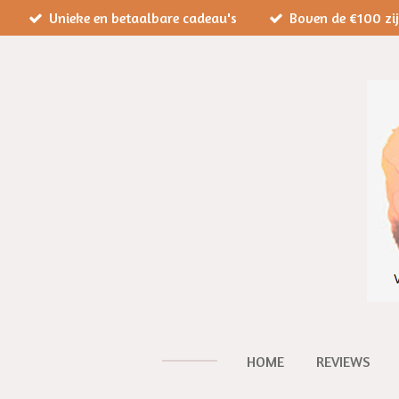
Unieke en betaalbare cadeau's
Boven de €100 zi
Ga
direct
naar
de
hoofdinhoud
HOME
REVIEWS