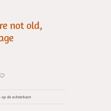
re not old,
tage
s op de achterkant