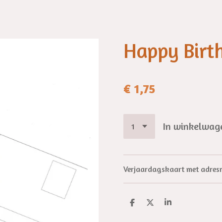
Happy Birt
€ 1,75
In winkelwag
Verjaardagskaart met adresr
D
D
S
e
e
h
l
e
a