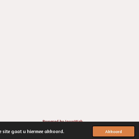
Powered by
JouwWeb
e site gaat u hiermee akkoord.
Akkoord