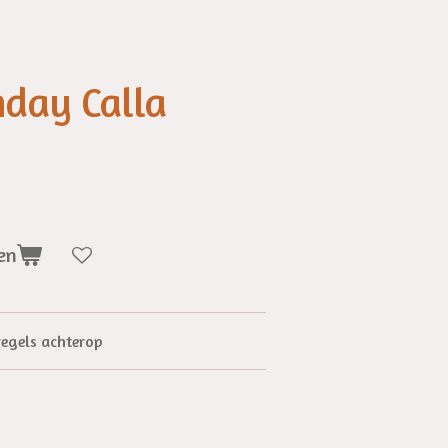
hday Calla
en
egels achterop