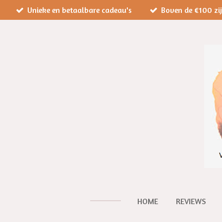
Unieke en betaalbare cadeau's
Boven de €100 zi
Ga
direct
naar
de
hoofdinhoud
HOME
REVIEWS