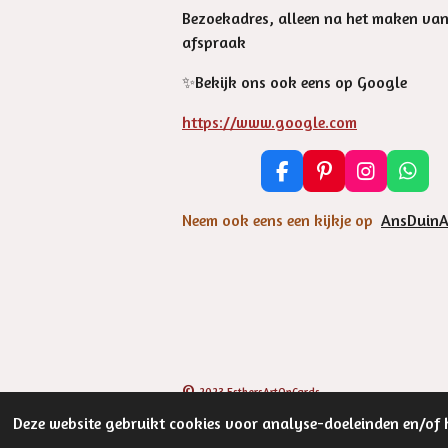
Bezoekadres, alleen na het maken va
afspraak
✨️Bekijk ons ook eens op Google
https://www.google.com
F
P
I
W
a
i
n
h
c
n
s
a
Neem ook eens een kijkje op
AnsDuinA
e
t
t
t
b
e
a
s
o
r
g
A
o
e
r
p
k
s
a
p
t
m
©
2023 EsthersArtOnCards
Deze website gebruikt cookies voor analyse-doeleinden en/of h