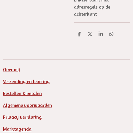
adresregels op de
achterkant
D
D
S
D
e
e
h
e
l
e
a
l
e
l
r
e
n
e
n
Over mij
Verzending en levering
Bestellen & betalen
Algemene voorwaarden
Privacy verklaring
Marktagenda