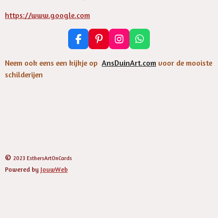
https://www.google.com
F
P
I
W
a
i
n
h
c
n
s
a
Neem ook eens een kijkje op
AnsDuinArt.com
voor de mooiste
e
t
t
t
schilderijen
b
e
a
s
o
r
g
A
o
e
r
p
k
s
a
p
t
m
©
2023 EsthersArtOnCards
Powered by
JouwWeb