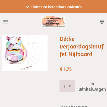
Ga
Unieke en betaalbare cadeau's
direct
naar
de
hoofdinhoud
Dikke
verjaardagsknuf
fel Nijlpaard
€ 1,75
In
winkelwagen
Enkele kaart met