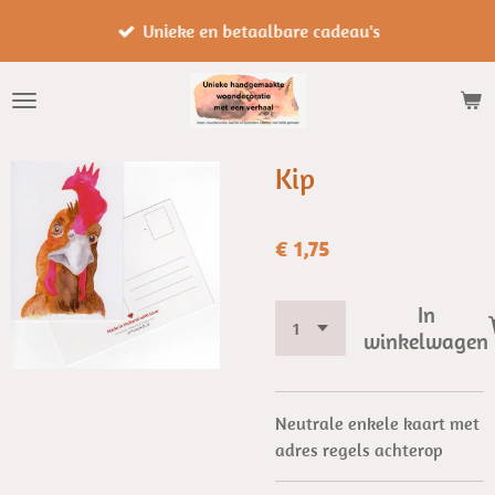
Ga
Unieke en betaalbare cadeau's
direct
naar
de
hoofdinhoud
Kip
€ 1,75
In
winkelwagen
Neutrale enkele kaart met
adres regels achterop