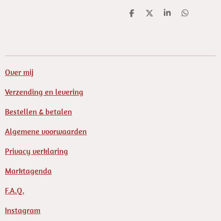
D
D
S
D
e
e
h
e
l
e
a
l
e
l
r
e
n
e
n
Over mij
Verzending en levering
Bestellen & betalen
Algemene voorwaarden
Privacy verklaring
Marktagenda
F.A.Q.
Instagram