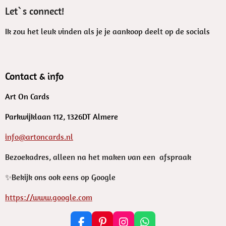
Let`s connect!
Ik zou het leuk vinden als je je aankoop deelt op de socials
Contact & info
Art On Cards
Parkwijklaan 112, 1326DT Almere
info@artoncards.nl
Bezoekadres, alleen na het maken van een afspraak
✨️Bekijk ons ook eens op Google
https://www.google.com
F
P
I
W