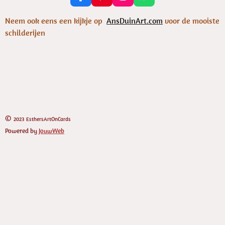
a
i
n
h
c
n
s
a
Neem ook eens een kijkje op
AnsDuinArt.com
voor de mooiste
e
t
t
t
schilderijen
b
e
a
s
o
r
g
A
o
e
r
p
k
s
a
p
t
m
©
2023 EsthersArtOnCards
Powered by
JouwWeb