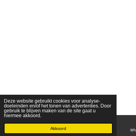
Deze website gebruikt cookies voor analyse-
doeleinden en/of het tonen van advertenties. Door
gebruik te blijven maken van de site gaat u
hiermee akkoord.
Akkoord
E-mailadres
Kaart
Facebook
Wh