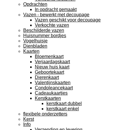
Opdrachten
In opdracht gemaakt
Vazen - bewerkt met decoupage
Vazen geschikt voor decoupage
Verkochte vazen
Beschilderde vazen
Huisnummer bordjes
Vogelhuisje
Dienbladen
Kaarten
Bloemenkaart
Verjaardagskaart
Nieuw huis kaart
Geboortekaart
Dierenkaart
Valentijnskaarten
Condoleancekaart
Cadeaukaartjes
Kerstkaarten
kerstkaart dubbel
kerstkaart enkel
flexibele onderzetters
Kerst
Info
Verzending en levering