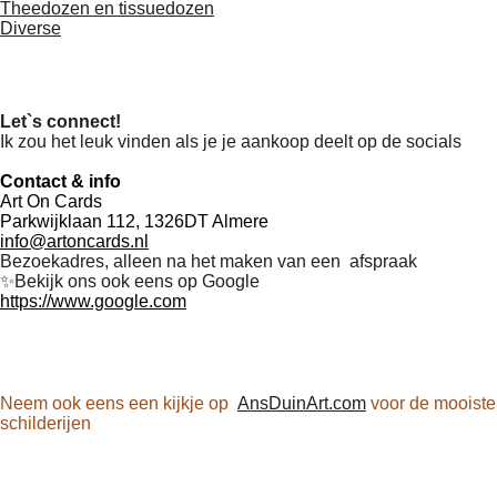
Theedozen en tissuedozen
Diverse
Let`s connect!
Ik zou het leuk vinden als je je aankoop deelt op de socials
Contact & info
Art On Cards
Parkwijklaan 112, 1326DT Almere
info@artoncards.nl
Bezoekadres, alleen na het maken van een afspraak
✨️Bekijk ons ook eens op Google
https://www.google.com
F
P
I
W
a
i
n
h
Neem ook eens een kijkje op
AnsDuinArt.com
voor de mooiste
c
n
s
a
schilderijen
e
t
t
t
b
e
a
s
o
r
g
A
o
e
r
p