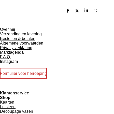
D
D
S
D
e
e
h
e
l
e
a
l
e
l
r
e
n
e
n
Over mij
Verzending en levering
Bestellen & betalen
Algemene voorwaarden
Privacy verklaring
Marktagenda
F.A.Q.
Instagram
Formulier voor herroeping
Klantenservice
Shop
Kaarten
Leisteen
Decoupage vazen