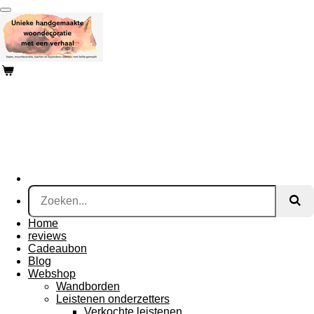
Ga
direct
naar
de
hoofdinhoud
Home
reviews
Cadeaubon
Blog
Webshop
Wandborden
Leistenen onderzetters
Verkochte leistenen