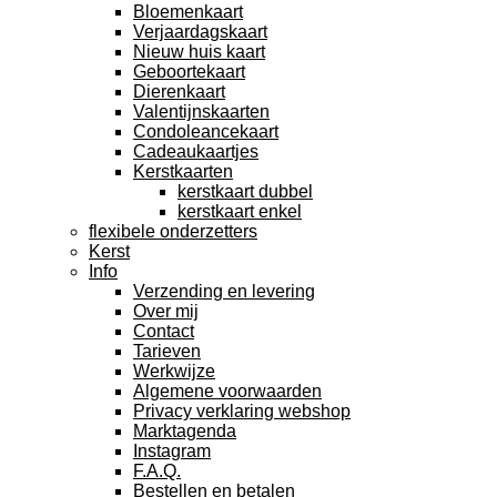
Bloemenkaart
Verjaardagskaart
Nieuw huis kaart
Geboortekaart
Dierenkaart
Valentijnskaarten
Condoleancekaart
Cadeaukaartjes
Kerstkaarten
kerstkaart dubbel
kerstkaart enkel
flexibele onderzetters
Kerst
Info
Verzending en levering
Over mij
Contact
Tarieven
Werkwijze
Algemene voorwaarden
Privacy verklaring webshop
Marktagenda
Instagram
F.A.Q.
Bestellen en betalen