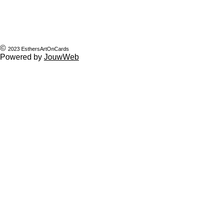
k
s
a
p
t
m
©
2023 EsthersArtOnCards
Powered by
JouwWeb