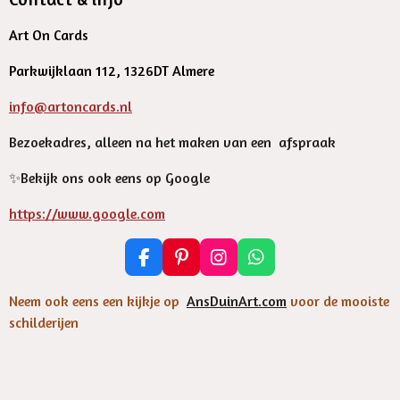
Art On Cards
Parkwijklaan 112, 1326DT Almere
info@artoncards.nl
Bezoekadres, alleen na het maken van een afspraak
✨️Bekijk ons ook eens op Google
https://www.google.com
F
P
I
W
a
i
n
h
c
n
s
a
Neem ook eens een kijkje op
AnsDuinArt.com
voor de mooiste
e
t
t
t
schilderijen
b
e
a
s
o
r
g
A
o
e
r
p
k
s
a
p
t
m