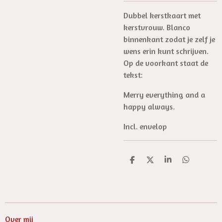
Dubbel kerstkaart met
kerstvrouw. Blanco
binnenkant zodat je zelf je
wens erin kunt schrijven.
Op de voorkant staat de
tekst:
Merry everything and a
happy always.
Incl. envelop
D
D
S
D
e
e
h
e
l
e
a
l
e
l
r
e
n
e
n
Over mij