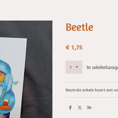
Beetle
€ 1,75
In winkelwag
Neutrale enkele kaart met a
D
D
S
e
e
h
l
e
a