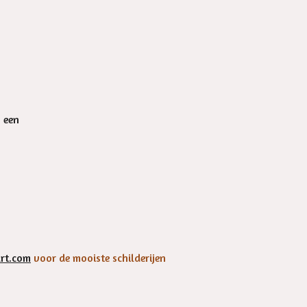
n een
rt.com
voor de mooiste schilderijen