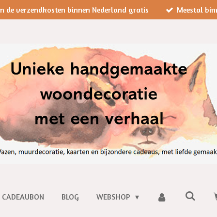
jn de verzendkosten binnen Nederland gratis
Meestal bin
CADEAUBON
BLOG
WEBSHOP