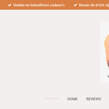
Unieke en betaalbare cadeau's
Boven de €100 zi
Ga
direct
naar
de
hoofdinhoud
HOME
REVIEWS