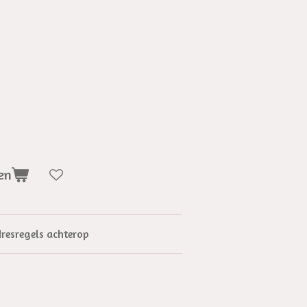
en
dresregels achterop