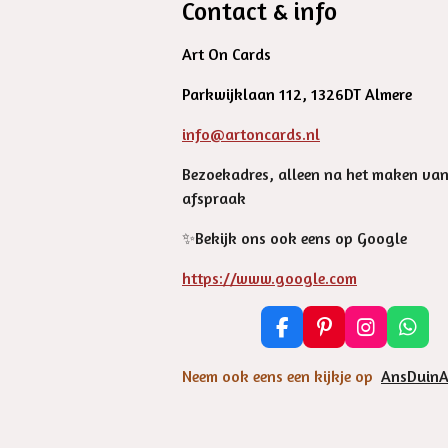
Contact & info
Art On Cards
Parkwijklaan 112, 1326DT Almere
info@artoncards.nl
Bezoekadres, alleen na het maken va
afspraak
✨️Bekijk ons ook eens op Google
https://www.google.com
F
P
I
W
a
i
n
h
c
n
s
a
Neem ook eens een kijkje op
AnsDuinA
e
t
t
t
b
e
a
s
o
r
g
A