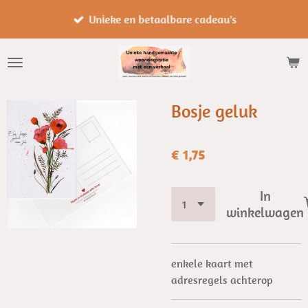
Ga
Unieke en betaalbare cadeau's
direct
naar
de
hoofdinhoud
Bosje geluk
€ 1,75
In
winkelwagen
enkele kaart met
adresregels achterop