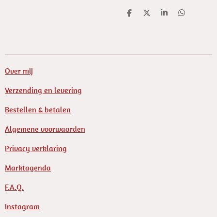
D
D
S
D
e
e
h
e
l
e
a
l
e
l
r
e
n
e
n
Over mij
Verzending en levering
Bestellen & betalen
Algemene voorwaarden
Privacy verklaring
Marktagenda
F.A.Q.
Instagram