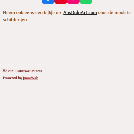
a
i
n
h
c
n
s
a
Neem ook eens een kijkje op
AnsDuinArt.com
voor de mooiste
e
t
t
t
schilderijen
b
e
a
s
o
r
g
A
o
e
r
p
k
s
a
p
t
m
©
2023 EsthersArtOnCards
Powered by
JouwWeb