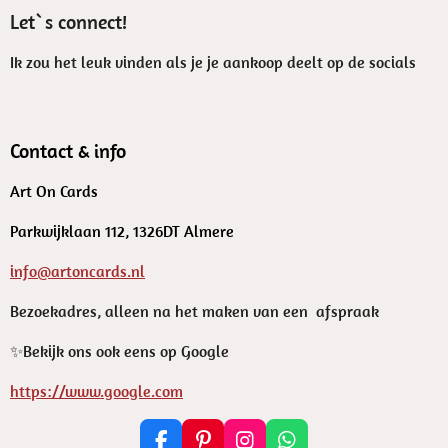
Let`s connect!
Ik zou het leuk vinden als je je aankoop deelt op de socials
Contact & info
Art On Cards
Parkwijklaan 112, 1326DT Almere
info@artoncards.nl
Bezoekadres, alleen na het maken van een afspraak
✨️Bekijk ons ook eens op Google
https://www.google.com
F
P
I
W