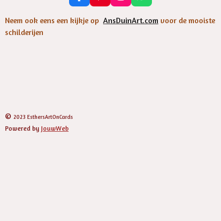
a
i
n
h
c
n
s
a
Neem ook eens een kijkje op
AnsDuinArt.com
voor de mooiste
e
t
t
t
schilderijen
b
e
a
s
o
r
g
A
o
e
r
p
k
s
a
p
t
m
©
2023 EsthersArtOnCards
Powered by
JouwWeb