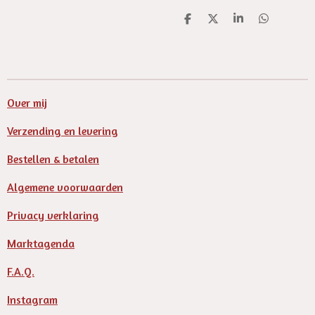
D
D
S
D
e
e
h
e
l
e
a
l
e
l
r
e
n
e
n
Over mij
Verzending en levering
Bestellen & betalen
Algemene voorwaarden
Privacy verklaring
Marktagenda
F.A.Q.
Instagram