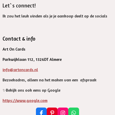
Let`s connect!
Ik zou het leuk vinden als je je aankoop deelt op de socials
Contact & info
Art On Cards
Parkwijklaan 112, 1326DT Almere
info@artoncards.nl
Bezoekadres, alleen na het maken van een afspraak
✨️Bekijk ons ook eens op Google
https://www.google.com
F
P
I
W