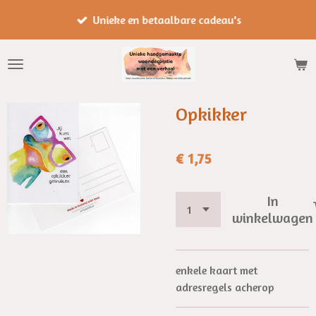
Ga
Unieke en betaalbare cadeau's
direct
naar
de
hoofdinhoud
Opkikker
€ 1,75
In
winkelwagen
enkele kaart met
adresregels acherop