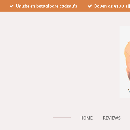
Unieke en betaalbare cadeau's
Boven de €100 zi
Ga
direct
naar
de
hoofdinhoud
HOME
REVIEWS