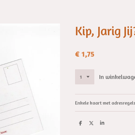
Kip, Jarig Jij
€ 1,75
In winkelwag
Enkele kaart met adresregel
D
D
S
e
e
h
l
e
a