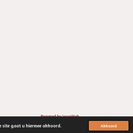
Powered by
JouwWeb
e site gaat u hiermee akkoord.
Akkoord