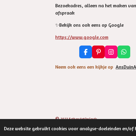
Bezoekadres, alleen na het maken va
afspraak
✨️Bekijk ons ook eens op Google
https://www.google.com
F
P
I
W
a
i
n
h
c
n
s
a
Neem ook eens een kijkje op
AnsDuinA
e
t
t
t
b
e
a
s
o
r
g
A
o
e
r
p
k
s
a
p
t
m
©
2023 EsthersArtOnCards
Deze website gebruikt cookies voor analyse-doeleinden en/of h