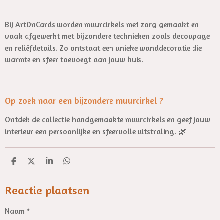
Bij ArtOnCards worden muurcirkels met zorg gemaakt en
vaak afgewerkt met bijzondere technieken zoals decoupage
en reliëfdetails. Zo ontstaat een unieke wanddecoratie die
warmte en sfeer toevoegt aan jouw huis.
Op zoek naar een bijzondere muurcirkel ?
Ontdek de collectie handgemaakte muurcirkels en geef jouw
interieur een persoonlijke en sfeervolle uitstraling. 🌿
D
D
S
D
e
e
h
e
l
e
a
l
e
l
r
e
Reactie plaatsen
n
e
n
Naam *