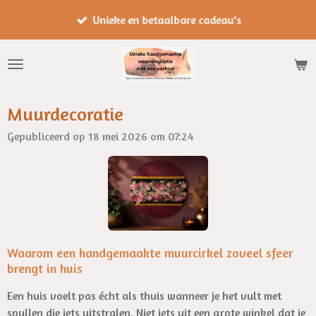
Ga
Unieke en betaalbare cadeau's
direct
naar
de
hoofdinhoud
Muurdecoratie
Gepubliceerd op 18 mei 2026 om 07:24
Waarom een handgemaakte muurcirkel zoveel sfeer
brengt in huis
Een huis voelt pas écht als thuis wanneer je het vult met
spullen die iets uitstralen. Niet iets uit een grote winkel dat je