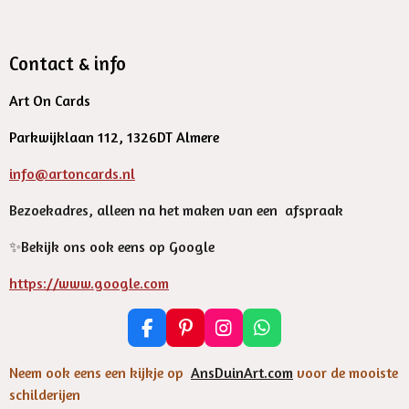
Contact & info
Art On Cards
Parkwijklaan 112, 1326DT Almere
info@artoncards.nl
Bezoekadres, alleen na het maken van een afspraak
✨️Bekijk ons ook eens op Google
https://www.google.com
F
P
I
W
a
i
n
h
c
n
s
a
Neem ook eens een kijkje op
AnsDuinArt.com
voor de mooiste
e
t
t
t
schilderijen
b
e
a
s